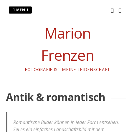
Zum
Inhalt
MENÜ
springen
Marion
Frenzen
FOTOGRAFIE IST MEINE LEIDENSCHAFT
Antik & romantisch
Romantische Bilder können in jeder Form entsehen.
Sei es ein einfaches Landschaftsbild mit dem