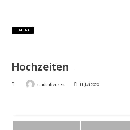
Zum
Inhalt
springen
MENÜ
Hochzeiten
marionfrenzen
11. Juli 2020