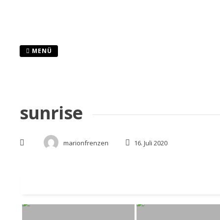
Zum
Inhalt
springen
MENÜ
sunrise
marionfrenzen
16. Juli 2020